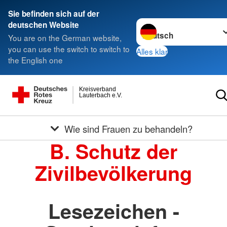
Sie befinden sich auf der
Sprache wechseln zu
deutschen Website
You are on the German website,
you can use the switch to switch to
Alles klar
the English one
Kreisverband
Lauterbach e.V.
Wie sind Frauen zu behandeln?
B. Schutz der
Zivilbevölkerung
Lesezeichen -