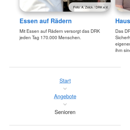
Foto: A. Zelck / DRK e.V.
Essen auf Rädern
Haus
Mit Essen auf Rädern versorgt das DRK
Das DR
jeden Tag 170.000 Menschen.
Sicherh
eigenen
ihm sin
Start
Angebote
Senioren