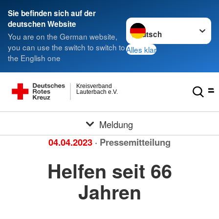
Sie befinden sich auf der
Sprache wechseln zu
deutschen Website
You are on the German website,
you can use the switch to switch to
Alles klar
the English one
Kreisverband
Lauterbach e.V.
Meldung
04.04.2023
· Pressemitteilung
Helfen seit 66
Jahren