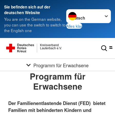
Sie befinden sich auf der
Sprache wechseln zu
deutschen Website
You are on the German website,
you can use the switch to switch to
Alles klar
the English one
Kreisverband
Lauterbach e.V.
Programm für Erwachsene
Programm für
Erwachsene
Der Familienentlastende Dienst (FED) bietet
Familien mit behinderten Kindern und