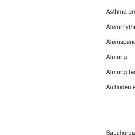
Asthma br
Atemrhyt
Atemspen
Atmung
Atmung fes
Auffinden 
Bauchorg