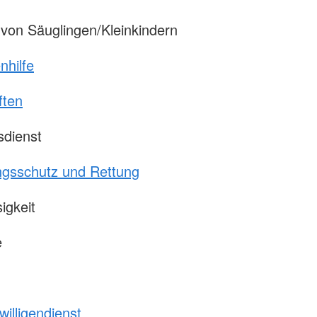
von Säuglingen/Kleinkindern
nhilfe
ften
sdienst
ngsschutz und Rettung
igkeit
e
willigendienst