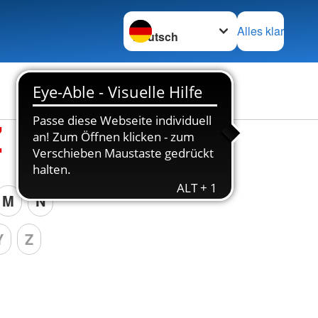
Sprache wechseln zu
Alles klar
Z
M
N
Y
Z