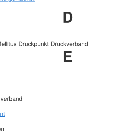
D
ellitus Druckpunkt Druckverband
E
nverband
nt
en