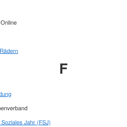
 Online
 Rädern
F
ldung
penverband
s Soziales Jahr (FSJ)