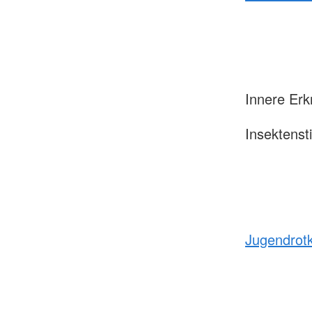
Innere Er
Insektens
Jugendrot