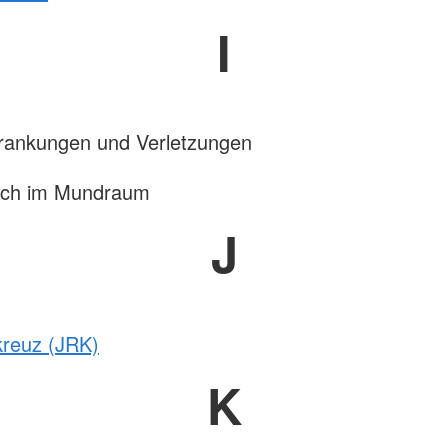
I
krankungen und Verletzungen
tich im Mundraum
J
kreuz (JRK)
K