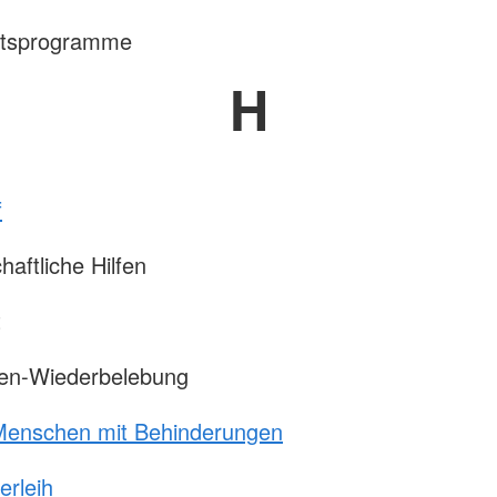
itsprogramme
H
f
haftliche Hilfen
t
en-Wiederbelebung
 Menschen mit Behinderungen
erleih