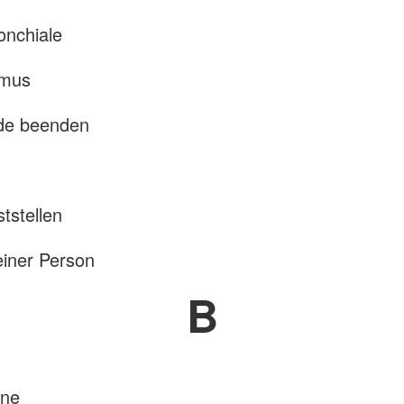
onchiale
hmus
de beenden
tstellen
einer Person
B
ane