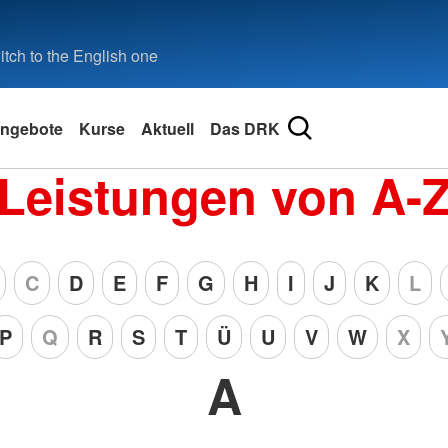
tch to the English one
ngebote
Kurse
Aktuell
Das DRK
Leistungen von A-
C
D
E
F
G
H
I
J
K
L
P
Q
R
S
T
Ü
U
V
W
X
A